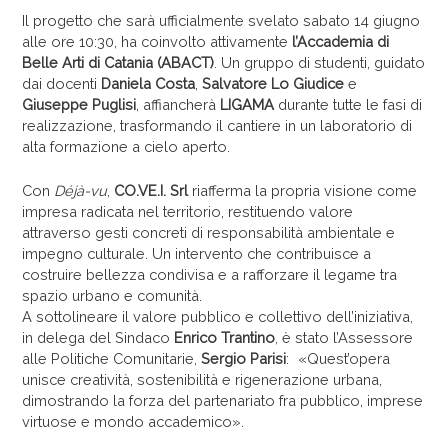
Il progetto che sarà ufficialmente svelato sabato 14 giugno
alle ore 10:30, ha coinvolto attivamente
l’Accademia di
Belle Arti di Catania (ABACT)
. Un gruppo di studenti, guidato
dai docenti
Daniela Costa
,
Salvatore Lo Giudice
e
Giuseppe Puglisi
, affiancherà
LIGAMA
durante tutte le fasi di
realizzazione, trasformando il cantiere in un laboratorio di
alta formazione a cielo aperto.
Con
Déjà-vu
,
CO.VE.I. Srl
riafferma la propria visione come
impresa radicata nel territorio, restituendo valore
attraverso gesti concreti di responsabilità ambientale e
impegno culturale. Un intervento che contribuisce a
costruire bellezza condivisa e a rafforzare il legame tra
spazio urbano e comunità.
A sottolineare il valore pubblico e collettivo dell’iniziativa,
in delega del Sindaco
Enrico Trantino
, è stato l’Assessore
alle Politiche Comunitarie,
Sergio Parisi
: «Quest’opera
unisce creatività, sostenibilità e rigenerazione urbana,
dimostrando la forza del partenariato fra pubblico, imprese
virtuose e mondo accademico».