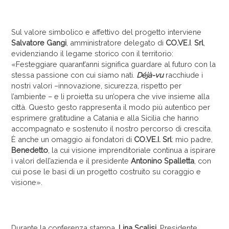
Sul valore simbolico e affettivo del progetto interviene
Salvatore Gangi
, amministratore delegato di
CO.VE.I
.
Srl
,
evidenziando il legame storico con il territorio:
«Festeggiare quarant’anni significa guardare al futuro con la
stessa passione con cui siamo nati.
Déjà-vu
racchiude i
nostri valori –innovazione, sicurezza, rispetto per
l’ambiente – e li proietta su un’opera che vive insieme alla
città. Questo gesto rappresenta il modo più autentico per
esprimere gratitudine a Catania e alla Sicilia che hanno
accompagnato e sostenuto il nostro percorso di crescita.
È anche un omaggio ai fondatori di
CO.VE.I. Srl
: mio padre,
Benedetto
, la cui visione imprenditoriale continua a ispirare
i valori dell’azienda e il presidente
Antonino Spalletta
, con
cui pose le basi di un progetto costruito su coraggio e
visione».
Durante la conferenza stampa,
Lina Scalisi
, Presidente