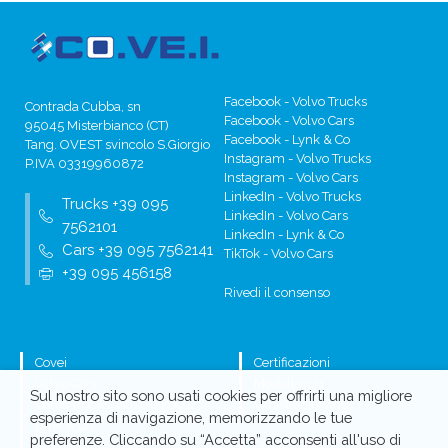
Facebook - Volvo Trucks
Contrada Cubba, sn
Facebook - Volvo Cars
95045 Misterbianco (CT)
Facebook - Lynk & Co
Tang. OVEST svincolo S.Giorgio
Instagram - Volvo Trucks
P.IVA 03319960872
Instagram - Volvo Cars
LinkedIn - Volvo Trucks
Trucks +39 095
LinkedIn - Volvo Cars
7562101
LinkedIn - Lynk & Co
Cars +39 095 7562141
TikTok - Volvo Cars
+39 095 456158
Rivedi il consenso
Covei
Certificazioni
Volvo Cars
Modello 231
Sul nostro sito sono usati cookies per offrirti una migliore
Volvo Trucks, Isuzu e Kögel
Whistleblowing
esperienza di navigazione, memorizzando le tue
Lynk & Co
preferenze. Cliccando su “Accetta” acconsenti all'uso di
Privacy Policy
Nuovo Volvo Cars