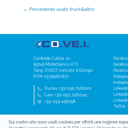
←
Precedente usato truck&altro
Contrada Cubba, sn
Faceboo
95045 Misterbianco (CT)
Faceboo
Tang. OVEST svincolo S.Giorgio
Faceboo
P.IVA 03319960872
Instagr
Instagr
Trucks +39 095 7562101
LinkedI
LinkedI
Cars +39 095 7562141
LinkedI
+39 095 456158
TikTok 
Rivedi i
Sul nostro sito sono usati cookies per offrirti una migliore e