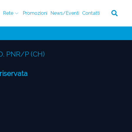
Rete
Promozioni
News/Eventi
Contatti
D. PNR/P (CH)
 riservata