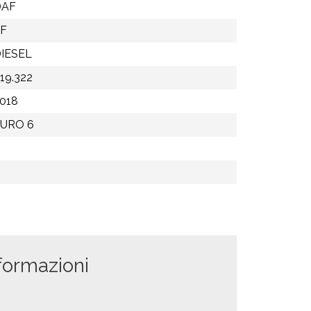
DAF
F
IESEL
19.322
018
URO 6
formazioni