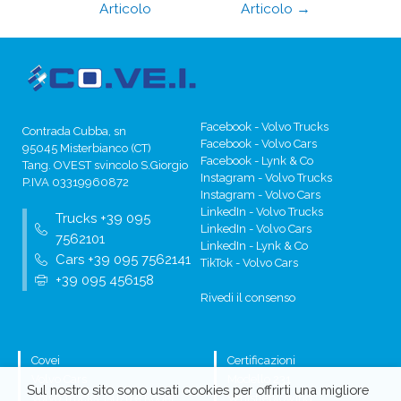
Articolo
Articolo
→
Facebook - Volvo Trucks
Contrada Cubba, sn
Facebook - Volvo Cars
95045 Misterbianco (CT)
Facebook - Lynk & Co
Tang. OVEST svincolo S.Giorgio
Instagram - Volvo Trucks
P.IVA 03319960872
Instagram - Volvo Cars
LinkedIn - Volvo Trucks
Trucks +39 095
LinkedIn - Volvo Cars
7562101
LinkedIn - Lynk & Co
Cars +39 095 7562141
TikTok - Volvo Cars
+39 095 456158
Rivedi il consenso
Covei
Certificazioni
Volvo Cars
Modello 231
Sul nostro sito sono usati cookies per offrirti una migliore
Volvo Trucks, Isuzu e Kögel
Whistleblowing